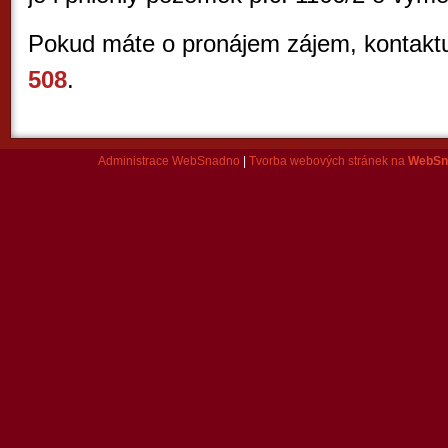
Pokud máte o pronájem zájem, kontaktu
508
.
Administrace WebSnadno
|
Tvorba webových stránek na
WebSn