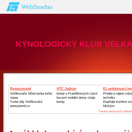
WebSnadno
KYNOLOGICKÝ KLUB VELKÁ 
Repasované
ATC Jadran
El. polohovací po
Turbodmychadlo
Vstřikovače Střed turba turbo
kemp u Františkových Lázní
Prodej a nájem zdra
repas
luxusní mobilní domy chaty
techniky
Turbo díly Vstřikovače
kemp
Dopřejte komfort s
www.pmnd.cz
blízkým.
Tvorba webových stráne