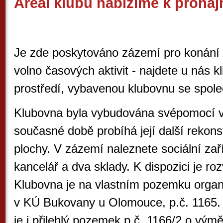
Areál klubu nabízíme k proná
Je zde poskytováno zázemí pro konání 
volno časových aktivit - najdete u nás k
prostředí, vybavenou klubovnu se spole
Klubovna byla vybudována svépomocí v
současné době probíhá její další rekon
plochy. V zázemí naleznete sociální zař
kancelář a dva sklady. K dispozici je roz
Klubovna je na vlastním pozemku orga
v KÚ Bukovany u Olomouce, p.č. 1165. V
je i přilehlý pozemek p.č. 1166/2 o vým