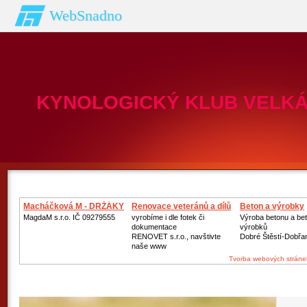
WebSnadno
KYNOLOGICKÝ KLUB VELKÁ 
Macháčková M - DRŽÁKY
Renovace veteránů a dílů
Beton a výrobky
MagdaM s.r.o. IČ 09279555
vyrobíme i dle fotek či
Výroba betonu a be
dokumentace
výrobků
RENOVET s.r.o., navštivte
Dobré Štěstí-Dobřa
naše www
Tvorba webových stráne