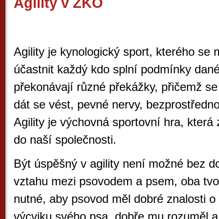
Agility v ZKO
Agility je kynologický sport, kterého 
účastnit každý kdo splní podmínky dané
překonávají různé překážky, přičemž se 
dát se vést, pevné nervy, bezprostředno
Agility je výchovná sportovní hra, kter
do naší společnosti.
Být úspěšný v agility není možné bez 
vztahu mezi psovodem a psem, oba tvoř
nutné, aby psovod měl dobré znalosti o
výcviku svého psa, dobře mu rozuměl a 