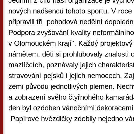
Jedním z cílů naší organizace je výcho
nových nadšenců tohoto sportu. V roce
připravili tři pohodová nedělní dopoledn
Podpora zvyšování kvality neformálního
v Olomouckém krají". Každý projektový
námětem, děti si prohlubovaly znalosti 
mazlíčcích, poznávaly jejich charakterist
stravování pejsků i jejich nemocech. Z
zemi původu jednotlivých plemen. Nechy
a zobrazení svého čtyřnohého kamaráda
den byl ozdoben vánočními dekoracemi
Papírové hvězdičky zdobily nejedno vá